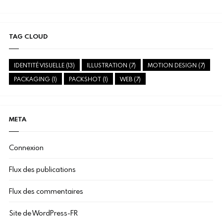
TAG CLOUD
IDENTITÉ VISUELLE
(13)
ILLUSTRATION
(7)
MOTION DESIGN
(7)
PACKAGING
(1)
PACKSHOT
(1)
WEB
(7)
META
Connexion
Flux des publications
Flux des commentaires
Site de WordPress-FR