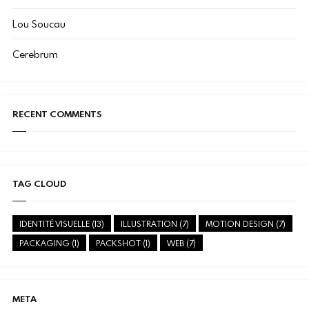
Lou Soucau
Cerebrum
RECENT COMMENTS
TAG CLOUD
IDENTITÉ VISUELLE
(13)
ILLUSTRATION
(7)
MOTION DESIGN
(7)
PACKAGING
(1)
PACKSHOT
(1)
WEB
(7)
META