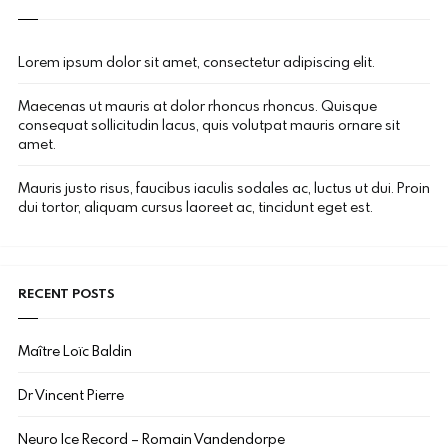
Lorem ipsum dolor sit amet, consectetur adipiscing elit.
Maecenas ut mauris at dolor rhoncus rhoncus. Quisque
consequat sollicitudin lacus, quis volutpat mauris ornare sit
amet.
Mauris justo risus, faucibus iaculis sodales ac, luctus ut dui. Proin
dui tortor, aliquam cursus laoreet ac, tincidunt eget est.
RECENT POSTS
Maître Loïc Baldin
Dr Vincent Pierre
Neuro Ice Record – Romain Vandendorpe