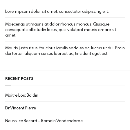
Lorem ipsum dolor sit amet, consectetur adipiscing elit.
Maecenas ut mauris at dolor rhoncus rhoncus. Quisque
consequat sollicitudin lacus, quis volutpat mauris ornare sit
amet.
Mauris justo risus, faucibus iaculis sodales ac, luctus ut dui. Proin
dui tortor, aliquam cursus laoreet ac, tincidunt eget est.
RECENT POSTS
Maître Loïc Baldin
Dr Vincent Pierre
Neuro Ice Record – Romain Vandendorpe