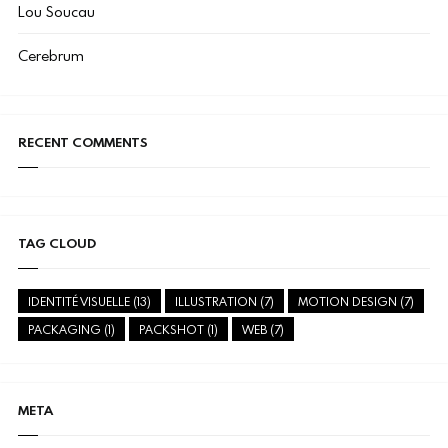
Lou Soucau
Cerebrum
RECENT COMMENTS
TAG CLOUD
IDENTITÉ VISUELLE
(13)
ILLUSTRATION
(7)
MOTION DESIGN
(7)
PACKAGING
(1)
PACKSHOT
(1)
WEB
(7)
META