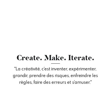
C
r
e
a
t
e
.
M
a
k
e
.
I
t
e
r
a
t
e
.
"La créativité, c'est inventer, expérimenter,
grandir, prendre des risques, enfreindre les
règles, faire des erreurs et s'amuser."