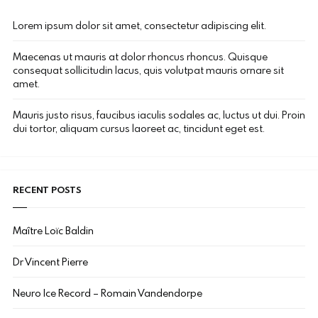
Lorem ipsum dolor sit amet, consectetur adipiscing elit.
Maecenas ut mauris at dolor rhoncus rhoncus. Quisque
consequat sollicitudin lacus, quis volutpat mauris ornare sit
amet.
Mauris justo risus, faucibus iaculis sodales ac, luctus ut dui. Proin
dui tortor, aliquam cursus laoreet ac, tincidunt eget est.
RECENT POSTS
Maître Loïc Baldin
Dr Vincent Pierre
Neuro Ice Record – Romain Vandendorpe